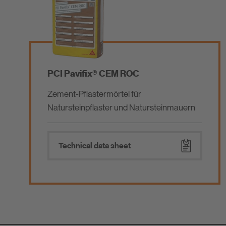
PCI Pavifix® CEM ROC
Zement-Pflastermörtel für
Natursteinpflaster und Natursteinmauern
Technical data sheet