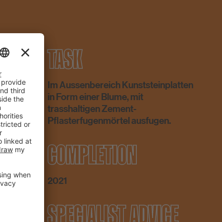
TASK
Im Aussenbereich Kunststeinplatten
in Form einer Blume, mit
trasshaltigen Zement-
Pflasterfugenmörtel ausfugen.
COMPLETION
2021
D
SPECIALIST ADVICE