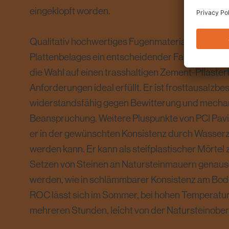
eingeklopft worden.
Qualitativ hochwertiges Fugenmaterial ist für die
Plattenbelages ein entscheidender Faktor. Mit PC
die Wahl auf einen trasshaltigen Zement-Pflaster
Anforderungen ideal erfüllt. Er ist frosttausalzbe
widerstandsfähig gegen Bewitterung und mecha
Beanspruchung. Weitere Pluspunkte von PCI Pav
er in der gewünschten Konsistenz durch Wasserz
werden kann. Er kann als steifplastischer Mörtel
Setzen von Steinen an Natursteinmauern genauso
werden, wie in schlämmbarer Konsistenz am Bod
ROC lässt sich im Sommer, bei hohen Temperatu
mehreren Stunden, leicht von der Natursteinobe