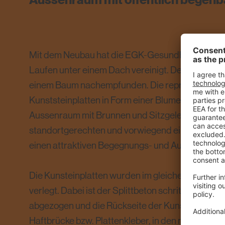
Aussenraum mit öffentlich begehb
Mit dem Neubau hat die EGK-Gesundheitskasse se
Laufen unter einem Dach vereinigt. Der Neubau i
einem Baum nachempfunden. Die repräsentative 
Kunststeinplatten in Form einer Blume belegt. De
Aussenraum mit Brunnen und Sitzgelegenheiten
standortgerechten und vorwiegend einheimische
einen attraktiven Begegnungs- und Aufenthaltsor
Die Kunsteinplatten wurden im gleichen Arbeitsab
verlegt. Dabei ist der Splittbeton schrittweise au
abgezogen und die Rückseite der Kunststeinplatt
Haftbrücke bzw. Plattenkleber, in den noch frisch