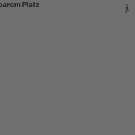
barem Platz
#pci