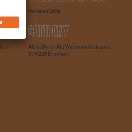
Dominik Dittli
COMPANY
ufen
Albin Borer AG Wydenmattstrasse
10 4228 Erschwil