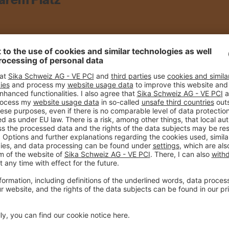
arem Platz
DATE
ine vier Standorten in
n Holzbauweise ist
Aussenanlage ist mit
12.10.2021
r begehbare Platz im
 sowie
n Pflanzenarten bilden
t.
CITY
lauf wie der Splittbeton
Laufen
f die benötigte Höhe
en, versehen mit einer
PRODUCTS USE
en Splittbeton