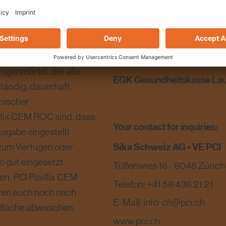
PCI Pavifix® CEM ROC
 Dauerhaftigkeit eines
OWNER
I Pavifix CEM ROC fiel
fugenmörtel, der alle
EGK Gesundheitskasse La
ständig, dauerhaft
nischer
ifix CEM ROC sind, dass
Your contact for inquiries:
ugabe eingestellt
Sika Schweiz AG • VE PCI
 zum Verfugen oder
 gut eingesetzt
Tüffenwies 16 - 8048 Zürich
en. PCI Pavifix CEM
Telefon: +41 58 436 21 21
ren auch noch nach
E-Mail: info-ch@pci.ch
rfläche abwaschen.
www.pci.ch