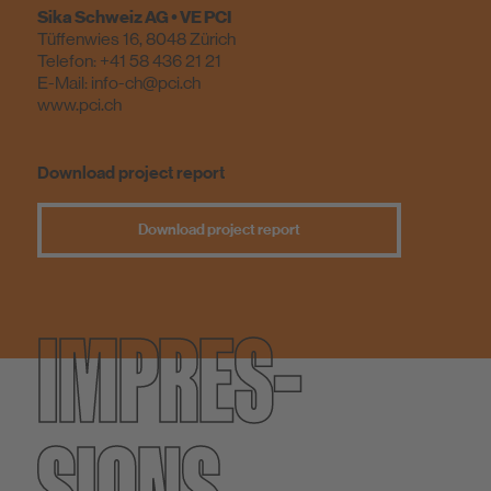
Sika Schweiz AG • VE PCI
Tüffenwies 16, 8048 Zürich
Telefon: +41 58 436 21 21
E-Mail: info-ch@pci.ch
www.pci
.ch
Download project report
Download project report
IMPRES­
SIONS