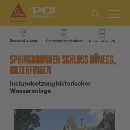
Contact
DE
Type 2 or
more
IT
Specialist adviser
Consumption calculator
Bookmark list
characters
Know-How
FR
for results.
SPRINGBRUNNEN SCHLOSS HÜNEGG,
About us
HILTERFINGEN
Instandsetzung historischer
Sustainability
Wasseranlage