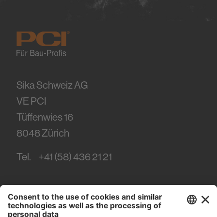
Sika Schweiz AG
VE PCI
Tüffenwies 16
8048
Zürich
Tel.
+41 (58) 436 21 21
#PCI