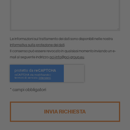
Le informazioni sul trattamento dei dati sono disponibili nelle nostra
informativa sulla protezione dei dati
.
Il consenso può essere revocato in qualsiasi momento inviando un e-
mail al seguente indirizzo:
pci-info@pci-group.eu
.
* campi obbligatori
INVIA RICHIESTA