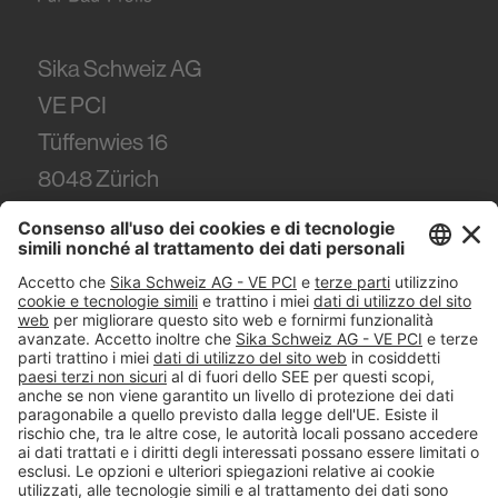
Sika Schweiz AG
VE PCI
Tüffenwies 16
8048
Zürich
Tel.
+41 (58) 436 21 21
#PCI