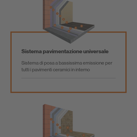
Sistemi per rivestimenti ceramici
Sistemi costruttivi in edilizia
Sistema pavimentazione universale
Sistema di posa a bassissima emissione per
Sistemi per pavimentazione
tutti i pavimenti ceramici in interno