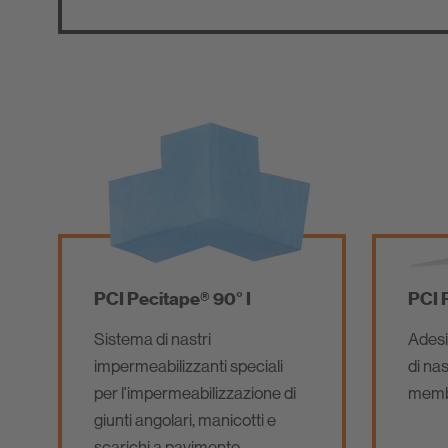
PCI Pecitape® 90° I
PCI 
Sistema di nastri
Adesi
impermeabilizzanti speciali
di nast
per l'impermeabilizzazione di
membr
giunti angolari, manicotti e
scarichi a pavimento