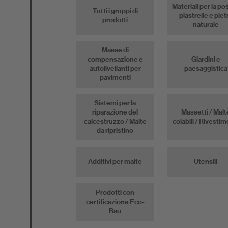
Materiali per la po
Tutti i gruppi di
piastrelle e piet
prodotti
naturale
Masse di
compensazione e
Giardini e
autolivellanti per
paesaggistica
pavimenti
Sistemi per la
riparazione del
Massetti / Malt
calcestruzzo / Malte
colabili / Rivestim
da ripristino
Additivi per malte
Utensili
Prodotti con
certificazione Eco-
Bau