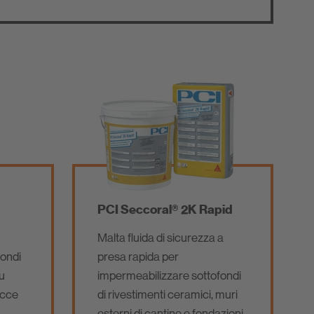
PCI Seccoral® 2K Rapid
Malta fluida di sicurezza a
fondi
presa rapida per
su
impermeabilizzare sottofondi
occe
di rivestimenti ceramici, muri
esterni di cantine e fondazioni