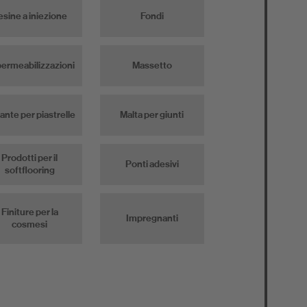
esine a iniezione
Fondi
ermeabilizzazioni
Massetto
ante per piastrelle
Malta per giunti
Prodotti per il
Ponti adesivi
softflooring
Finiture per la
Impregnanti
cosmesi