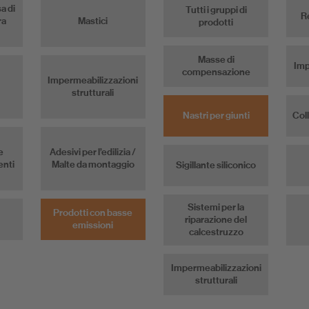
sa di
Tutti i gruppi di
R
ra
Mastici
prodotti
Masse di
Imp
compensazione
Impermeabilizzazioni
strutturali
Nastri per giunti
Coll
e
Adesivi per l’edilizia /
enti
Malte da montaggio
Sigillante siliconico
Sistemi per la
Prodotti con basse
riparazione del
emissioni
calcestruzzo
Impermeabilizzazioni
strutturali