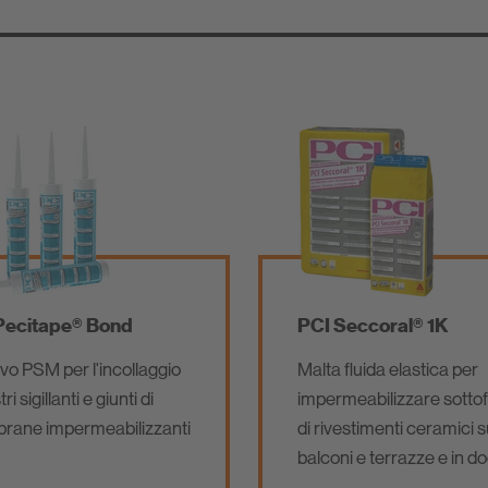
Pecitape® Bond
PCI Seccoral® 1K
vo PSM per l'incollaggio
Malta fluida elastica per
ri sigillanti e giunti di
impermeabilizzare sotto
ane impermeabilizzanti
di rivestimenti ceramici 
balconi e terrazze e in d