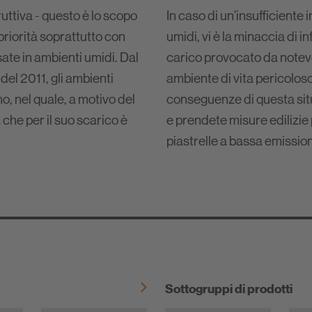
uttiva - questo è lo scopo
In caso di un’insufficiente
riorità soprattutto con
umidi, vi è la minaccia di i
osate in ambienti umidi. Dal
carico provocato da notevol
el 2011, gli ambienti
ambiente di vita pericolos
, nel quale, a motivo del
conseguenze di questa situ
 che per il suo scarico è
e prendete misure edilizie
piastrelle a bassa emission
Sottogruppi di prodotti