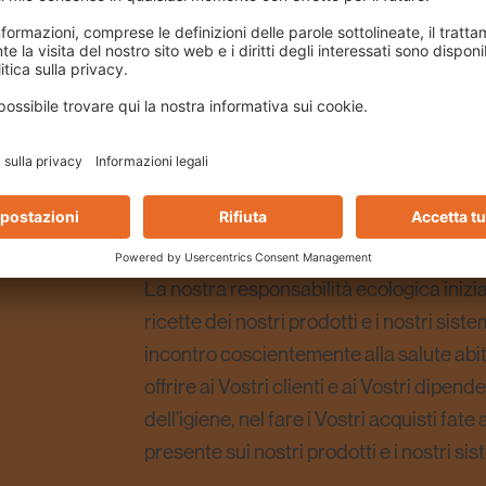
LA
I
prodotti a bassa emissione
rappresentan
prodotto. Noi siamo quotidianamente cosc
N
lavoratori e della natura, e nel nostro a
piastrelle a bassa emissione, sia sistemi
Universal). Proteggete la Vostra integri
IONE
piastrelle a bassa emissione di PCI, che 
dannose esalazioni.
La nostra responsabilità ecologica inizia g
ricette dei nostri prodotti e i nostri sis
incontro coscientemente alla salute abit
offrire ai Vostri clienti e ai Vostri dipend
dell’igiene, nel fare i Vostri acquisti f
presente sui nostri prodotti e i nostri s