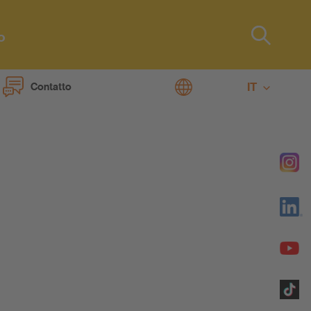
o
Type 2 or
more
characters
IT
Contatto
for results.
DE
FR