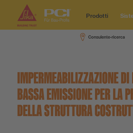
Prodotti
Siste
Consulente-ricerca
Downloads
Videos
Società
Consulente-ricerca
Temi principali
Sostenibilità
IMPERMEABILIZZAZIONE DI 
PCI-Fanshop
Referenze
Istruzioni per lo smaltimento
BASSA EMISSIONE PER LA P
Colcolatrice del consumo
DELLA STRUTTURA COSTRUT