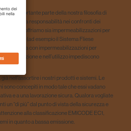
o un’importante parte della nostra filosofia di
ienti della responsabilità nei confronti dei
ssortimento offriamo sia impermeabilizzazioni per
 di prodotto (ad esempio il Sistema Fliese
tà costruttiva con impermeabilizzazioni per
nella lavorazione e nell’utilizzo impediscono
ià nell’assortire i nostri prodotti e sistemi. Le
temi sono concepiti in modo tale che essi vadano
ativa e a una lavorazione sicura. Qualora vogliate
enti un “di più” dal punto di vista della sicurezza e
ate attenzione alla classificazione EMICODE EC1,
istemi in quanto a bassa emissione.