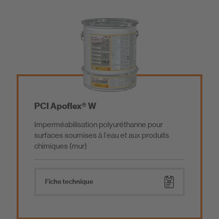
Systèmes de réparation du béton/Mortiers de
Bandes d’étanchéité
réparation
Chapes/Mortiers de scellement/revêtement
Colles à carrelage
Colle de construction / Colles de montage
Mortiers de jointoiement
PCI Apoflex® W
Additifs pour mortier
Mastics
Imperméabilisation polyuréthanne pour
surfaces soumises à l'eau et aux produits
chimiques (mur)
Produits pour technique des sols
Outillage
Fiche technique
Produits à très faibles émissions
Ponts d’adhérence