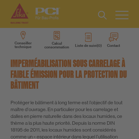
Contact
DE
Type 2 or
more
IT
Conseiller
Calcul
Liste de suivi
Contact
technique
consommation
characters
Produits
for results.
IMPERMÉABILISATION SOUS CARRELAGE À
Systèmes des produits
FAIBLE ÉMISSION POUR LA PROTECTION DU
BÂTIMENT
Services
Protéger le bâtiment à long terme est l’objectif de tout
Connaissances
maître d'ouvrage. En particulier pour les carrelage et
dalles en pierre naturelle dans des locaux humides, ce
thème a la plus haute priorité. Depuis la norme DIN
A propos de nous
18195 de 2011, les locaux humides sont considérés
comme un « espace intérieur dans lequel l’utilisation