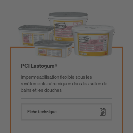
Systèmes de réparation du béton
Produits certifiés Eco-Bau
Enduit fin
Imprégnation
PCI Lastogum®
Étanchement des ouvrages de construction
Imperméabilisation flexible sous les
revêtements céramiques dans les salles de
bains et les douches
Fiche technique