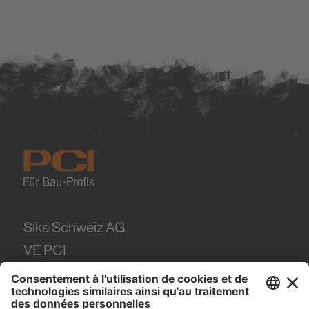
Sika Schweiz AG
VE PCI
Tüffenwies 16
8048
Zürich