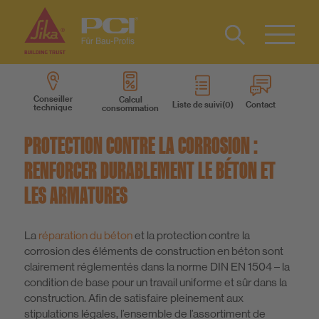
Contact
DE
Type 2 or
more
IT
Conseiller
Calcul
Liste de suivi
Contact
technique
consommation
characters
Produits
for results.
PROTECTION CONTRE LA CORROSION :
Systèmes des produits
RENFORCER DURABLEMENT LE BÉTON ET
LES ARMATURES
Services
La
réparation du béton
et la protection contre la
Connaissances
corrosion des éléments de construction en béton sont
clairement réglementés dans la norme DIN EN 1504 – la
condition de base pour un travail uniforme et sûr dans la
A propos de nous
construction. Afin de satisfaire pleinement aux
stipulations légales, l’ensemble de l’assortiment de