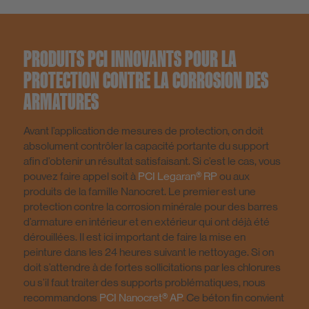
Chapes/Mortiers de scellement/revêtement
Systèmes de réparation du béton
PRODUITS PCI INNOVANTS POUR LA
PROTECTION CONTRE LA CORROSION DES
Colle de construction / Colles de montage
Enduit fin
ARMATURES
Avant l’application de mesures de protection, on doit
Additifs pour mortier
Enduit de rénovation
absolument contrôler la capacité portante du support
afin d’obtenir un résultat satisfaisant. Si c’est le cas, vous
pouvez faire appel soit à
PCI Legaran® RP
ou aux
produits de la famille Nanocret. Le premier est une
Mortier d’égalisation / Crépis étanche
Outillage
protection contre la corrosion minérale pour des barres
d’armature en intérieur et en extérieur qui ont déjà été
dérouillées. Il est ici important de faire la mise en
Produits à très faibles émissions
peinture dans les 24 heures suivant le nettoyage. Si on
doit s’attendre à de fortes sollicitations par les chlorures
ou s’il faut traiter des supports problématiques, nous
Produits certifiés Eco-Bau
recommandons
PCI Nanocret® AP
. Ce béton fin convient