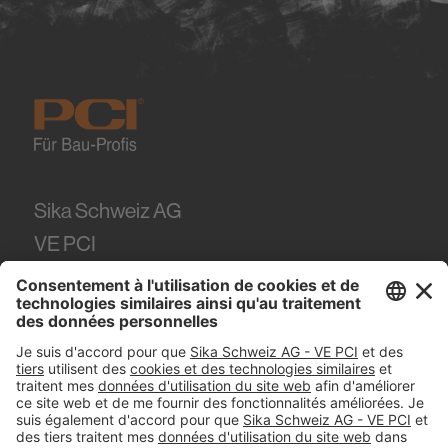
Sika Schweiz AG
VE PCI
Tüffenwies 16
8048
Zürich
Tel.
+41 (58) 436 21 21