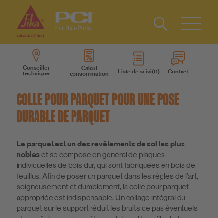
Contact
DE
Type 2 or
more
IT
Conseiller
Calcul
Liste de suivi
Contact
technique
consommation
characters
Produits
for results.
COLLE POUR PARQUET POUR UNE POSE
Systèmes des produits
DURABLE DE PARQUET
Services
Le parquet est un des revêtements de sol les plus
nobles
et se compose en général de plaques
individuelles de bois dur, qui sont fabriquées en bois de
Connaissances
feuillus. Afin de poser un parquet dans les règles de l’art,
soigneusement et durablement, la colle pour parquet
appropriée est indispensable. Un collage intégral du
A propos de nous
parquet sur le support réduit les bruits de pas éventuels