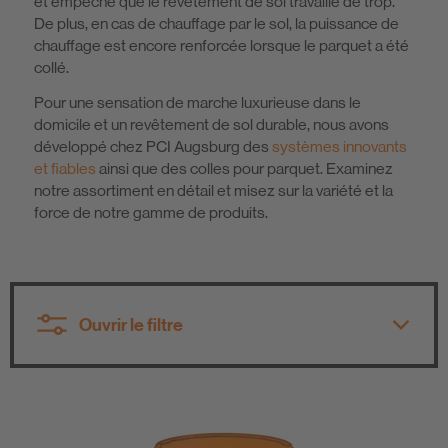
et empêche que le revêtement de sol travaille de trop.
De plus, en cas de chauffage par le sol, la puissance de
chauffage est encore renforcée lorsque le parquet a été
collé.
Pour une sensation de marche luxurieuse dans le
domicile et un revêtement de sol durable, nous avons
développé chez PCI Augsburg des
systèmes innovants
et fiables
ainsi que des colles pour parquet. Examinez
notre assortiment en détail et misez sur la variété et la
force de notre gamme de produits.
Ouvrir le filtre
Toutes les catégories de produits
Toutes les catégories de produits