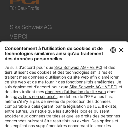
Sika Schweiz AG
VE PCI
Tüffenwies 16
8048
Zürich
Tel.
+41 (58) 436 21 21
#PCI