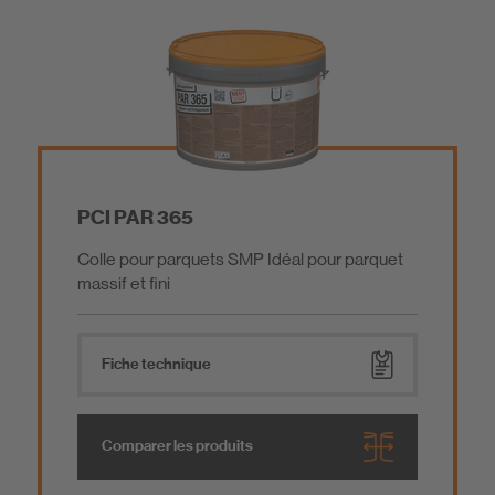
Chapes/Mortiers de scellement/revêtement
Colle de construction / Colles de montage
Additifs pour mortier
PCI PAR 365
Colle pour parquets SMP Idéal pour parquet
Outillage
massif et fini
Produits à très faibles émissions
Fiche technique
Produits certifiés Eco-Bau
Comparer les produits