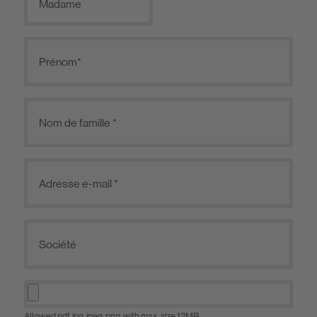
Madame
Allowed pdf, jpg, jpeg, png, with max. size 12MB