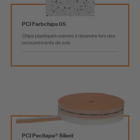
Chapes/Mortiers de scellement/revêtement
Revêtement
PCI Farbchips 05
Chips plastiques colorés à répandre lors des
Colle de construction / Colles de montage
Agrégat
recouvrements de sols
Produits supplémentaires
Additifs pour mortier
Outillage
Produits à très faibles émissions
Produits certifiés Eco-Bau
PCI Pecitape® Silent