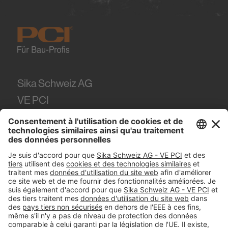
Sika Schweiz AG
VE PCI
Tüffenwies 16
8048
Zürich
Tel.
+41 (58) 436 21 21
#PCI