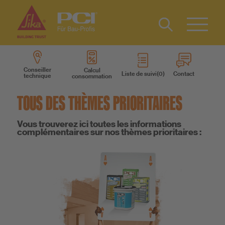
Contact
DE
Type 2 or
more
IT
Conseiller
Calcul
Liste de suivi
Contact
technique
consommation
characters
Produits
for results.
TOUS DES THÈMES PRIORITAIRES
Systèmes des produits
Vous trouverez ici toutes les informations
complémentaires sur nos thèmes prioritaires :
Services
Connaissances
A propos de nous