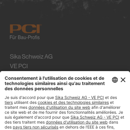
Sika Schweiz AG
VE PCI
Tüffenwies 16
8048
Zürich
Tel.
+41 (58) 436 21 21
#PCI