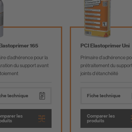
Elastoprimer 165
PCI Elastoprimer Uni
ire d’adhérence pour la
Primaire d'adhérence pou
ration du support avant
prétraitement du suppor
intoiement
joints d'étanchéité
che technique
Fiche technique
mparer les
Comparer les
oduits
produits