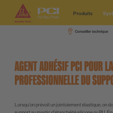
Produits
Syst
Conseiller technique
Downloads
Vidéos
Société
Conseiller technique
Thèmes prioritaires
Gestion durable
AGENT ADHÉSIF PCI POUR L
PCI-Fanshop
Projets de référence
Calcul consommation
PROFESSIONNELLE DU SUPP
Lorsqu'on prévoit un jointoiement élastique, on do
support au mastic d'étanchéité silicone ou PU. En e