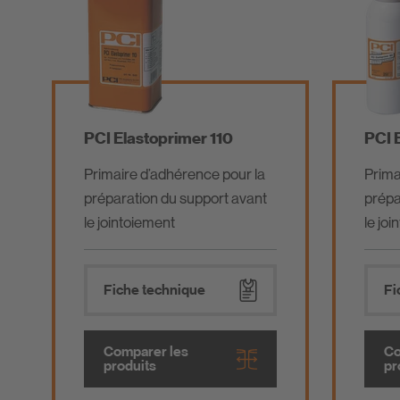
PCI Elastoprimer 110
PCI 
Primaire d’adhérence pour la
Prima
préparation du support avant
prépa
le jointoiement
le jo
Fiche technique
Fi
Comparer les
Co
produits
pr