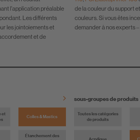
nt l'application préalable
de la couleur du support e
pondant. Les différents
couleurs. Si vous êtes incer
r les jointoiements et
demander à nos experts – 
raccordement et de
sous-groupes de produits
e et
Toutes les catégories
Colles & Mastics
es
de produits
Étanchement des
Acrylique
C