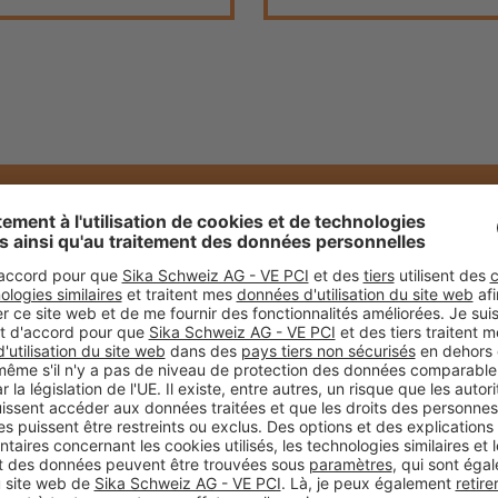
HAUTE
Pour chaque mastic d'étanchéité PCI, n
de résine polyuréthanne, silane ou époxy,
TIMALE
verre acrylique, le béton, le bois et les é
 PCI
que pour les sols, les murs et les plafo
d'appliquer une couche de fond profession
matériaux de jointoiement. À la différe
haut,
PCI Elastoprimer 145
et
PCI Elast