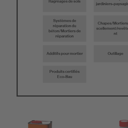
Ragréages de sols
jardiniers-paysagi
Systèmes de
Chapes/Mortiers
réparation du
scellement/revê
béton/Mortiers de
nt
réparation
Additifs pour mortier
Outillage
Produits certifiés
Eco-Bau