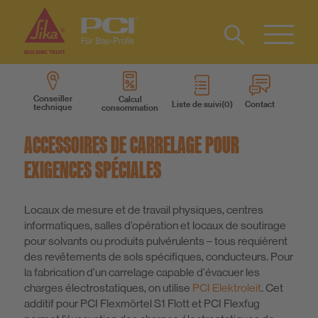
Contact
DE
Type 2 or
more
IT
Conseiller
Calcul
Liste de suivi
Contact
technique
consommation
characters
Produits
for results.
ACCESSOIRES DE CARRELAGE POUR
Systèmes des produits
EXIGENCES SPÉCIALES
Services
Locaux de mesure et de travail physiques, centres
informatiques, salles d’opération et locaux de soutirage
pour solvants ou produits pulvérulents – tous requièrent
Connaissances
des revêtements de sols spécifiques, conducteurs. Pour
la fabrication d'un carrelage capable d'évacuer les
charges électrostatiques, on utilise
PCI Elektroleit
. Cet
A propos de nous
additif pour PCI Flexmörtel S1 Flott et PCI Flexfug