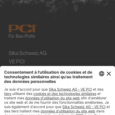
Sika Schweiz AG
VE PCI
Tüffenwies 16
8048
Zürich
Tel.
+41 (58) 436 21 21