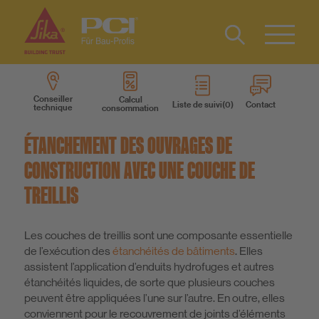
Contact
DE
Type 2 or
more
IT
Conseiller
Calcul
Liste de suivi
Contact
technique
consommation
characters
Produits
for results.
ÉTANCHEMENT DES OUVRAGES DE
Systèmes des produits
CONSTRUCTION AVEC UNE COUCHE DE
TREILLIS
Services
Les couches de treillis sont une composante essentielle
Connaissances
de l’exécution des
étanchéités de bâtiments
. Elles
assistent l’application d’enduits hydrofuges et autres
étanchéités liquides, de sorte que plusieurs couches
A propos de nous
peuvent être appliquées l’une sur l’autre. En outre, elles
conviennent pour le recouvrement de joints d’éléments