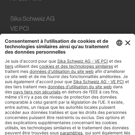
Sika Schweiz AG
VE PCI
Tüffenwies 16
8048
Zürich
Tel.
+41 (58) 436 21 21
#PCI