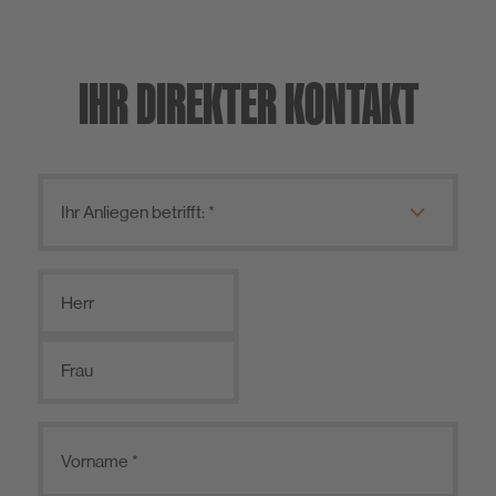
Estrich / Vergussmörtel / Beschichtung
Betoninstandsetzungsmörtel
IHR DIREKTER KONTAKT
Baukleber / Montagemörtel
Feinspachtel
Mörtelzusätze, Nachbehandlungs- und Trennmittel
Sanierputzsystem
Ausgleichsmörtel / Dichtputz
Schiffsausbauprodukte
Herr
Frau
Werkzeug
Emissionsarme Baustoffe