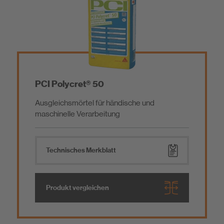
Nachhaltigkeit
Fliesenverlegung / Naturwerksteinverlegung
Injektionsharz & Gießharz
Zubehör für Injektionsharz
Dichten und Kleben
PCI Polycret® 50
Ausgleichsmörtel für händische und
Parkettverlegung / Bodenbelagsverlegung
Korrosionsschutz
maschinelle Verarbeitung
Garten- / Landschaftsbau
Oberflächenschutz
Technisches Merkblatt
Zementäre Reparaturmörtel
Bauwerksabdichtung
Produkt vergleichen
Betoninstandsetzung / Reparaturmörtel
Reaktionsharz Reparaturmörtel