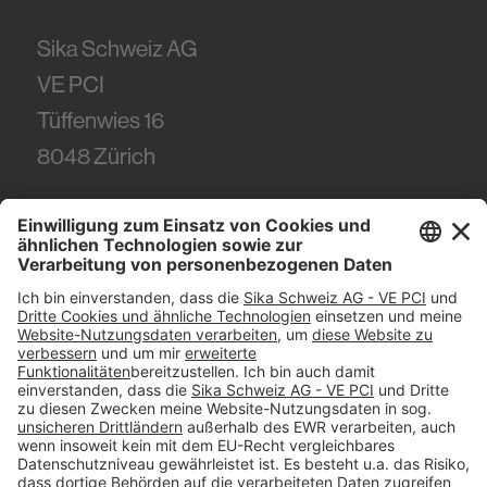
Sika Schweiz AG
VE PCI
Tüffenwies 16
8048
Zürich
Tel.
+41 (58) 436 21 21
#PCI