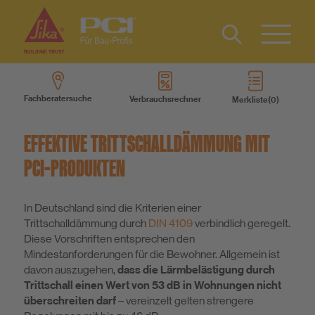
Kontakt
IT
Type 2 or
more
FR
Fachberatersuche
Verbrauchsrechner
Merkliste
characters
Produkte
for results.
EFFEKTIVE TRITTSCHALLDÄMMUNG MIT
Produktsysteme
PCI-PRODUKTEN
Services
In Deutschland sind die Kriterien einer
Trittschalldämmung durch
DIN 4109
verbindlich geregelt.
Diese Vorschriften entsprechen den
Wissen
Mindestanforderungen für die Bewohner. Allgemein ist
davon auszugehen,
dass die Lärmbelästigung durch
Trittschall einen Wert von 53 dB in Wohnungen nicht
Über uns
überschreiten darf
– vereinzelt gelten strengere