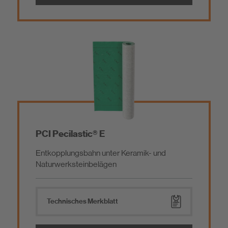
Betoninstandsetzung / Reparaturmörtel
Entkopplung & Trittschalldämmung
Estrich / Vergussmörtel / Beschichtung
Abdichtungen
Baukleber / Montagemörtel
Fliesenkleber
Mörtelzusätze, Nachbehandlungs- und Trennmittel
Fugenmörtel
PCI Pecilastic® E
Entkopplungsbahn unter Keramik- und
Schiffsausbauprodukte
Reinigungsprodukte
Naturwerksteinbelägen
Zusatzprodukte
Werkzeug
Technisches Merkblatt