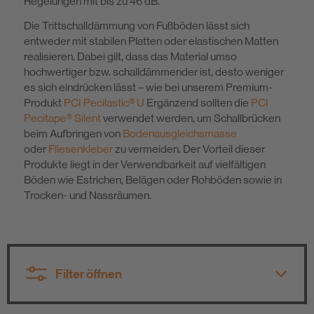
Regelungen mit bis zu 46 dB.
Nachhaltigkeit
Die Trittschalldämmung von Fußböden lässt sich
entweder mit stabilen Platten oder elastischen Matten
realisieren. Dabei gilt, dass das Material umso
hochwertiger bzw. schalldämmender ist, desto weniger
es sich eindrücken lässt – wie bei unserem Premium-
Produkt
PCI Pecilastic® U
Ergänzend sollten die
PCI
Pecitape® Silent
verwendet werden, um Schallbrücken
beim Aufbringen von
Bodenausgleichsmasse
oder
Fliesenkleber
zu vermeiden. Der Vorteil dieser
Produkte liegt in der Verwendbarkeit auf vielfältigen
Böden wie Estrichen, Belägen oder Rohböden sowie in
Trocken- und Nassräumen.
Filter öffnen