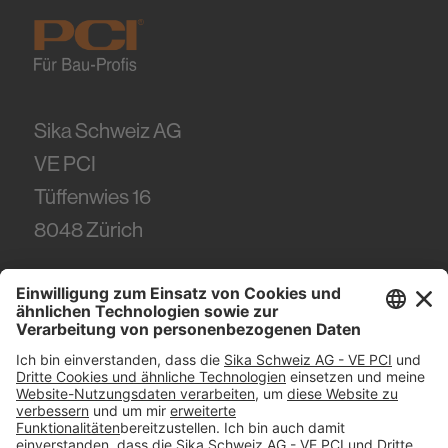
Sika Schweiz AG
VE PCI
Tüffenwies 16
8048
Zürich
Tel.
+41 (58) 436 21 21
#PCI