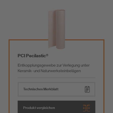
Alle Produktgruppen
Alle Produktgruppen
Fliesenverlegung / Naturwerksteinverlegung
Grundierung
Dichten und Kleben
Haftbrücke
PCI Pecilastic®
Entkopplungsgewebe zur Verlegung unter
Parkettverlegung / Bodenbelagsverlegung
Ausgleichsmasse
Keramik- und Naturwerksteinbelägen
Garten- / Landschaftsbau
Glasfaserverstärkung
Technisches Merkblatt
Hartschaumträgerelement
Bauwerksabdichtung
Produkt vergleichen