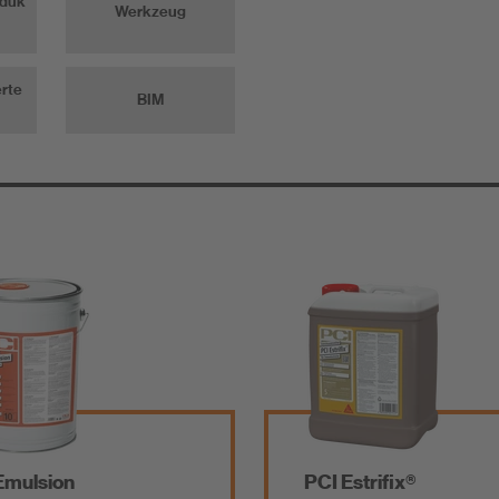
oduk
Werkzeug
erte
BIM
Emulsion
PCI Estrifix®