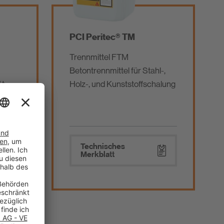
PCI Peritec® TM
Trennmittel FTM
Betontrennmittel für Stahl-,
ät
Holz-, und Kunststoffschalung
,
e
Technisches
Merkblatt