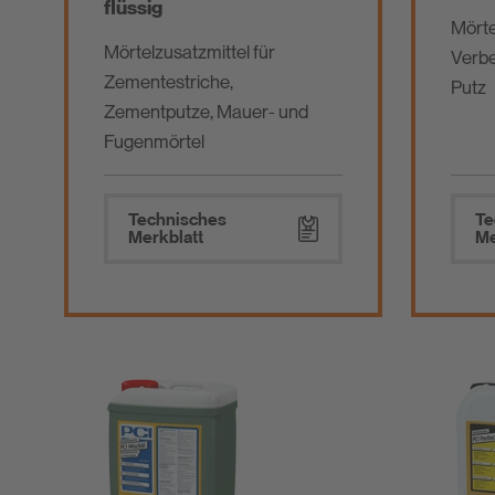
flüssig
Mörte
Mörtelzusatzmittel für
Verbe
Zementestriche,
Putz
Zementputze, Mauer- und
Fugenmörtel
Technisches
Te
Merkblatt
Me