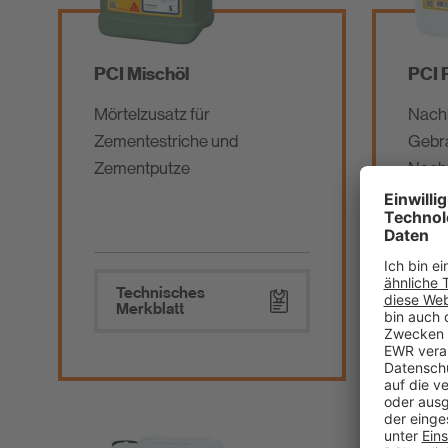
PCI Mischöl
PCI 
Mörtelzusatz für
Nach
Zementestriche und
Gebra
Zementputze
Nach
Technisches
Te
Merkblatt
Me