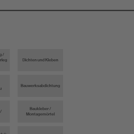
g /
rleg
Dichten und Kleben
Bauwerksabdichtung
u
Baukleber /
/
Montagemörtel