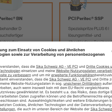
Peritec® BN
PCI Peritec® SSP
behandler D
Spezialspritze PLUS 6 l
uchsfertiger
lösungsmittel- und
behandler
ölbeständiges Sprühger
zum Aufbringen flüssiger
bauchemischer Produkt
chnisches
Technisches
rkblatt
Merkblatt