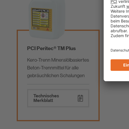
PCI Peritec® TM Plus
Kero-Trenn Mineralölbasiertes
Beton-Trennmittel für alle
gebräuchlichen Schalungen
Technisches
Merkblatt