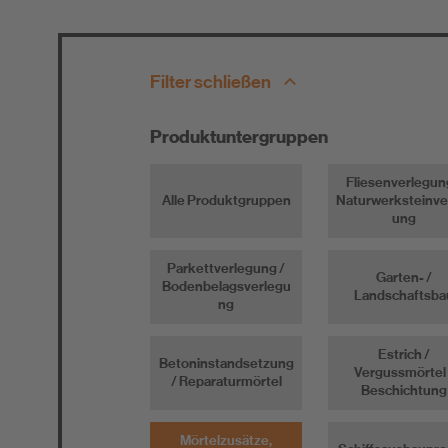
Filter schließen
Produktuntergruppen
Fliesenverlegun
Alle Produktgruppen
Naturwerksteinve
ung
Parkettverlegung /
Garten- /
Bodenbelagsverlegu
Landschaftsba
ng
Estrich /
Betoninstandsetzung
Vergussmörtel 
/ Reparaturmörtel
Beschichtung
Mörtelzusätze,