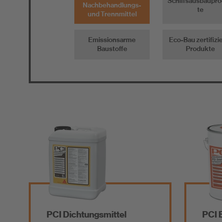
Schiffsausbaupr
Nachbehandlungs-
te
und Trennmittel
Emissionsarme
Eco-Bau zertifizi
Baustoffe
Produkte
PCI Dichtungsmittel
PCI 