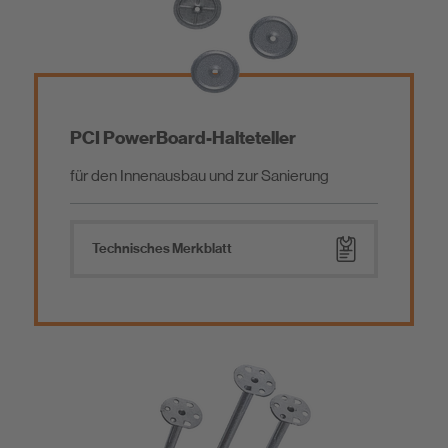
Estrich / Vergussmörtel / Beschichtung
Abdichtungen
Baukleber / Montagemörtel
Fliesenkleber
PCI PowerBoard-Halteteller
für den Innenausbau und zur Sanierung
Mörtelzusätze, Nachbehandlungs- und Trennmittel
Fugenmörtel
Technisches Merkblatt
Schiffsausbauprodukte
Reinigungsprodukte
Zusatzprodukte
Werkzeug
Emissionsarme Baustoffe