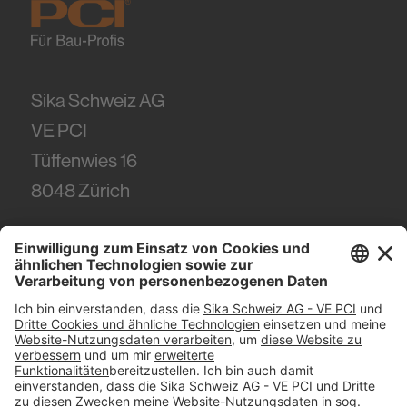
Sika Schweiz AG
VE PCI
Tüffenwies 16
8048
Zürich
Tel.
+41 (58) 436 21 21
#PCI