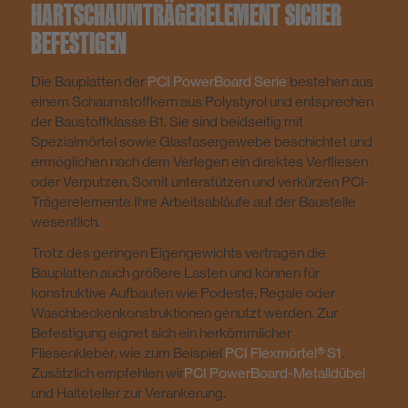
HARTSCHAUMTRÄGERELEMENT SICHER
BEFESTIGEN
Die Bauplatten der
PCI PowerBoard Serie
bestehen aus
einem Schaumstoffkern aus Polystyrol und entsprechen
der Baustoffklasse B1. Sie sind beidseitig mit
Spezialmörtel sowie Glasfasergewebe beschichtet und
ermöglichen nach dem Verlegen ein direktes Verfliesen
oder Verputzen. Somit unterstützen und verkürzen PCI-
Trägerelemente Ihre Arbeitsabläufe auf der Baustelle
wesentlich.
Trotz des geringen Eigengewichts vertragen die
Bauplatten auch größere Lasten und können für
konstruktive Aufbauten wie Podeste, Regale oder
Waschbeckenkonstruktionen genutzt werden. Zur
Befestigung eignet sich ein herkömmlicher
Fliesenkleber, wie zum Beispiel
PCI Flexmörtel® S1
.
Zusätzlich empfehlen wir
PCI PowerBoard-Metalldübel
und Halteteller zur Verankerung.