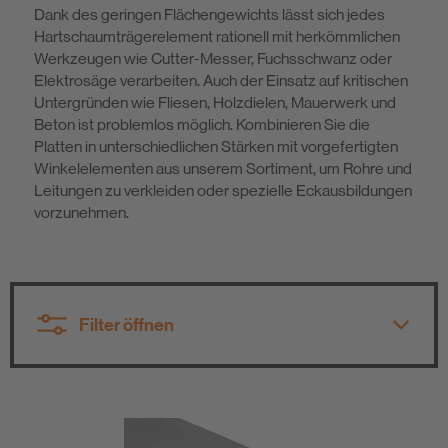
Dank des geringen Flächengewichts lässt sich jedes
Nachhaltigkeit
Hartschaumträgerelement rationell mit herkömmlichen
Werkzeugen wie Cutter-Messer, Fuchsschwanz oder
Elektrosäge verarbeiten. Auch der Einsatz auf kritischen
Untergründen wie Fliesen, Holzdielen, Mauerwerk und
Beton ist problemlos möglich. Kombinieren Sie die
Platten in unterschiedlichen Stärken mit vorgefertigten
Winkelelementen aus unserem Sortiment, um Rohre und
Leitungen zu verkleiden oder spezielle Eckausbildungen
vorzunehmen.
Filter öffnen
Alle Produktgruppen
Alle Produktgruppen