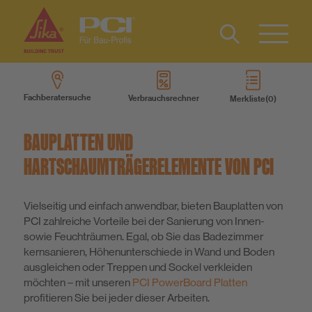
Kontakt
IT
Type 2 or
more
FR
Fachberatersuche
Verbrauchsrechner
Merkliste
characters
Produkte
for results.
BAUPLATTEN UND
Produktsysteme
HARTSCHAUMTRÄGERELEMENTE VON PCI
Services
Vielseitig und einfach anwendbar, bieten Bauplatten von
PCI zahlreiche Vorteile bei der Sanierung von Innen-
sowie Feuchträumen. Egal, ob Sie das Badezimmer
Wissen
kernsanieren, Höhenunterschiede in Wand und Boden
ausgleichen oder Treppen und Sockel verkleiden
möchten – mit unseren
PCI PowerBoard Platten
Über uns
profitieren Sie bei jeder dieser Arbeiten.