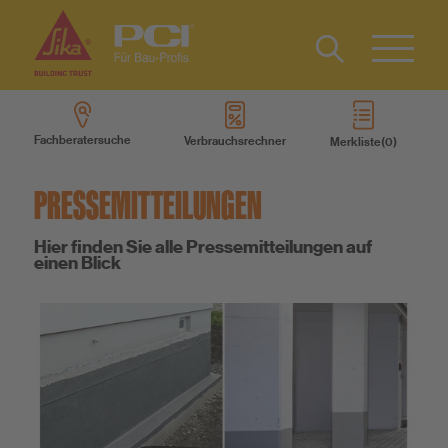
Kontakt
IT
Type 2 or
more
FR
Fachberatersuche
Verbrauchsrechner
Merkliste
characters
Produkte
for results.
PRESSEMITTEILUNGEN
Produktsysteme
Hier finden Sie alle Pressemitteilungen auf
einen Blick
Services
Wissen
Über uns