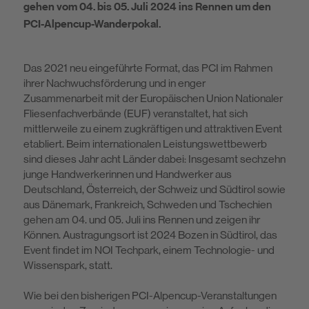
gehen vom 04. bis 05. Juli 2024 ins Rennen um den
PCI-Alpencup-Wanderpokal.
Das 2021 neu eingeführte Format, das PCI im Rahmen
ihrer Nachwuchsför­derung und in enger
Zusammenarbeit mit der Europäischen Union Nationaler
Fliesenfachverbände (EUF) veranstaltet, hat sich
mittlerweile zu einem zug­kräftigen und attraktiven Event
etabliert. Beim internationalen Leistungswett­bewerb
sind dieses Jahr acht Länder dabei: Insgesamt sechzehn
junge Hand­werkerinnen und Handwerker aus
Deutschland, Österreich, der Schweiz und Südtirol sowie
aus Dänemark, Frankreich, Schweden und Tschechien
gehen am 04. und 05. Juli ins Rennen und zeigen ihr
Können. Austragungsort ist 2024 Bozen in Südtirol, das
Event findet im NOI Techpark, einem Technolo­gie- und
Wissenspark, statt.
Wie bei den bisherigen PCI-Alpencup-Veranstaltungen