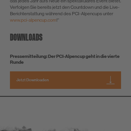
das jedes Jahr aufs Neue ein spektakuläres Event bietet.
Verfolgen Sie bereits jetzt den Countdown und die Live-
Berichterstattung während des PCI-Alpencups unter
www.pci-alpencup.com
!“
DOWNLOADS
Pressemitteilung: Der PCI-Alpencup geht in die vierte
Runde
Jetzt Downloaden