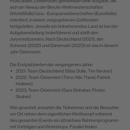
muss jedes Zweier­team gemeinsam eine Aufgabe, die
sich am Niveau der Berufs-Weltmeister­schaften
(WorldSkills) bzw. -Europameisterschaften (EuroSkills)
orientiert, in einem vorgegebenen Zeitfenster
fertigstellen. Jeweils ein teilnehmendes Land ist bei der
Aufgabenstellung federführend und stellt den
Juryvorsitzenden. Nach Deutschland (2021), der
Schweiz (2022) und Dänemark (2023) ist das in diesem
Jahr Österreich.
Die Erstplatzierten der vergangenen Jahre
2021: Team Deutschland (Silas Dulle, Tim Necker)
2022: Team Österreich (Timo-Nils Theisl, Patrick
Hollerer)
2023: Team Österreich (Sara Sinhuber, Florian
Gruber)
Wie gewohnt, erwartet die Teilnehmer und die Besucher
vor Ort neben dem eigentlichen Wettkampf während
des gesamten Events ein attraktives Rah­menprogramm
mit Vorträgen und Workshops. Parallel finden