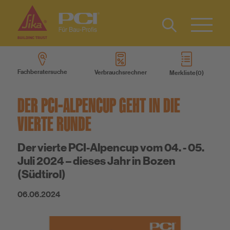
Kontakt
IT
Type 2 or
more
FR
Fachberatersuche
Verbrauchsrechner
Merkliste
characters
Produkte
for results.
DER PCI-ALPENCUP GEHT IN DIE
Produktsysteme
VIERTE RUNDE
Der vierte PCI-Alpencup vom 04. - 05.
Services
Juli 2024 – dieses Jahr in Bozen
(Südtirol)
Wissen
06.06.2024
Über uns