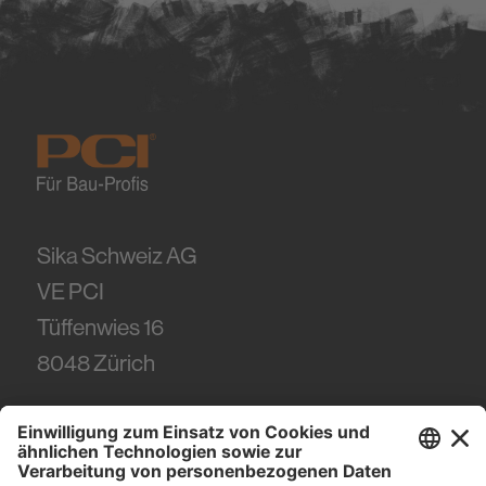
Sika Schweiz AG
VE PCI
Tüffenwies 16
8048
Zürich
Tel.
+41 (58) 436 21 21