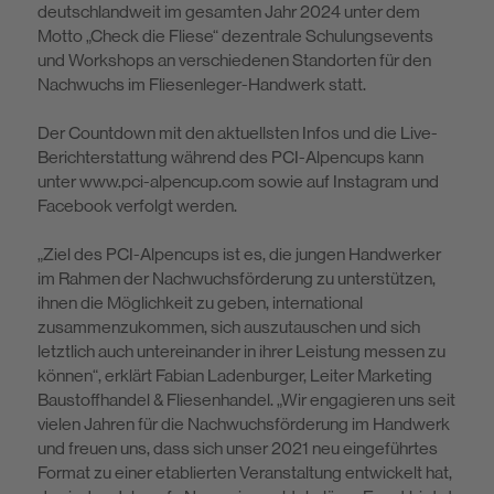
deutschlandweit im gesamten Jahr 2024 unter dem
Motto „Check die Fliese“ dezentrale Schu­lungsevents
und Workshops an verschiedenen Standorten für den
Nachwuchs im Fliesenleger-Handwerk statt.
Der Countdown mit den aktuellsten Infos und die Live-
Berichterstattung wäh­rend des PCI-Alpencups kann
unter www.pci-alpencup.com sowie auf Insta­gram und
Facebook verfolgt werden.
„Ziel des PCI-Alpencups ist es, die jungen Handwerker
im Rahmen der Nach­wuchsförderung zu unterstützen,
ihnen die Möglichkeit zu geben, international
zusammenzukommen, sich auszutauschen und sich
letztlich auch untereinan­der in ihrer Leistung messen zu
können“, erklärt Fabian Ladenburger, Leiter Marketing
Baustoffhandel & Fliesenhandel. „Wir engagieren uns seit
vielen Jahren für die Nachwuchsförderung im Handwerk
und freuen uns, dass sich unser 2021 neu eingeführtes
Format zu einer etablierten Veranstaltung entwi­ckelt hat,