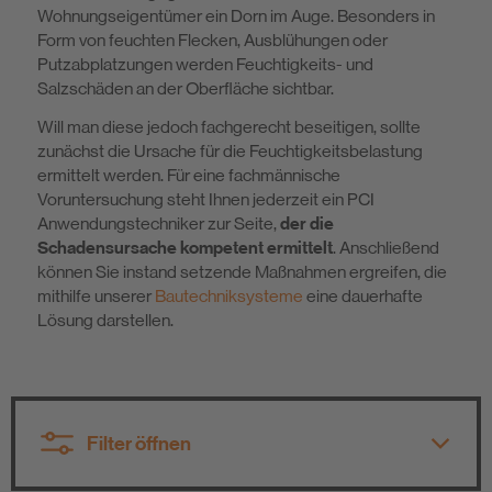
Wohnungseigentümer ein Dorn im Auge. Besonders in
Nachhaltigkeit
Form von feuchten Flecken, Ausblühungen oder
Putzabplatzungen werden Feuchtigkeits- und
Salzschäden an der Oberfläche sichtbar.
Will man diese jedoch fachgerecht beseitigen, sollte
zunächst die Ursache für die Feuchtigkeitsbelastung
ermittelt werden. Für eine fachmännische
Voruntersuchung steht Ihnen jederzeit ein PCI
Anwendungstechniker zur Seite,
der die
Schadensursache kompetent ermittelt
. Anschließend
können Sie instand setzende Maßnahmen ergreifen, die
mithilfe unserer
Bautechniksysteme
eine dauerhafte
Lösung darstellen.
Filter öffnen