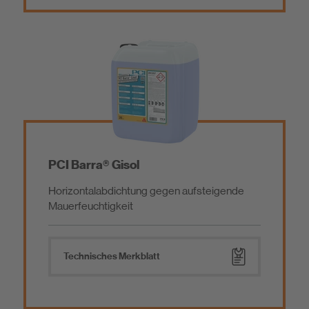
Betoninstandsetzung / Reparaturmörtel
Reaktionsharz Reparaturmörtel
Estrich / Vergussmörtel / Beschichtung
Betoninstandsetzungsmörtel
Baukleber / Montagemörtel
Feinspachtel
PCI Barra® Gisol
Mörtelzusätze, Nachbehandlungs- und Trennmittel
Sanierputzsystem
Horizontalabdichtung gegen aufsteigende
Mauerfeuchtigkeit
Ausgleichsmörtel / Dichtputz
Schiffsausbauprodukte
Technisches Merkblatt
Werkzeug