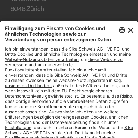
8048
Zürich
Tel.
+41 (58) 436 21 21
#PCI
Impressum
Datenschutz