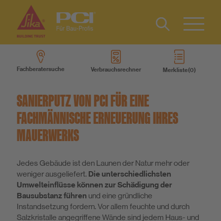
Kontakt
IT
Type 2 or
more
FR
Fachberatersuche
Verbrauchsrechner
Merkliste
characters
Produkte
for results.
SANIERPUTZ VON PCI FÜR EINE
Produktsysteme
FACHMÄNNISCHE ERNEUERUNG IHRES
MAUERWERKS
Services
Jedes Gebäude ist den Launen der Natur mehr oder
Wissen
weniger ausgeliefert.
Die unterschiedlichsten
Umwelteinflüsse können zur Schädigung der
Bausubstanz führen
und eine gründliche
Über uns
Instandsetzung fordern. Vor allem feuchte und durch
Salzkristalle angegriffene Wände sind jedem Haus- und