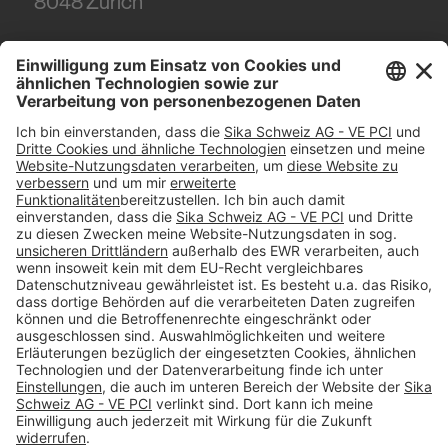
8048
Zürich
Tel.
+41 (58) 436 21 21
#PCI
Impressum
Datenschutz
AGB