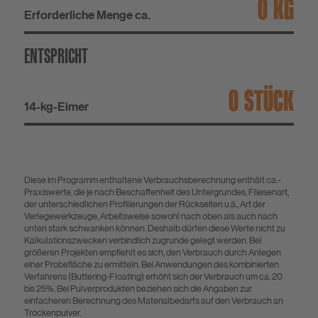
KG
Erforderliche Menge ca.
ENTSPRICHT
STÜCK
14-kg-Eimer
Diese im Programm enthaltene Verbrauchsberechnung enthält ca.-
Praxiswerte, die je nach Beschaffenheit des Untergrundes, Fliesenart,
der unterschiedlichen Profilierungen der Rückseiten u.ä., Art der
Verlegewerkzeuge, Arbeitsweise sowohl nach oben als auch nach
unten stark schwanken können. Deshalb dürfen diese Werte nicht zu
Kalkulationszwecken verbindlich zugrunde gelegt werden. Bei
größeren Projekten empfiehlt es sich, den Verbrauch durch Anlegen
einer Probefläche zu ermitteln. Bei Anwendungen des kombinierten
Verfahrens (Buttering-Floating) erhöht sich der Verbrauch um ca. 20
bis 25%. Bei Pulverprodukten beziehen sich die Angaben zur
einfacheren Berechnung des Materialbedarfs auf den Verbrauch an
Trockenpulver.