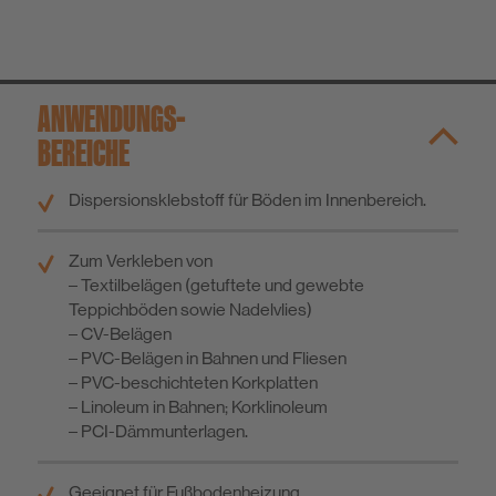
ANWENDUNGS­
BEREICHE
Dispersionsklebstoff für Böden im Innenbereich.
Zum Verkleben von
– Textilbelägen (getuftete und gewebte
Teppichböden sowie Nadelvlies)
– CV-Belägen
– PVC-Belägen in Bahnen und Fliesen
– PVC-beschichteten Korkplatten
– Linoleum in Bahnen; Korklinoleum
– PCI-Dämmunterlagen.
Geeignet für Fußbodenheizung.