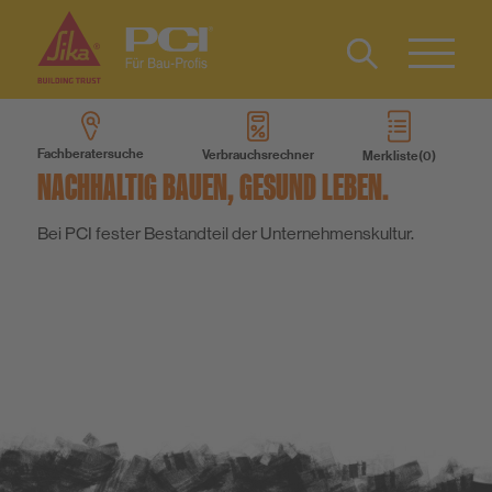
Kontakt
IT
Type 2 or
more
FR
Fachberatersuche
Verbrauchsrechner
Merkliste
characters
Produkte
NACHHALTIG BAUEN, GESUND LEBEN.
for results.
Bei PCI fester Bestandteil der Unternehmenskultur.
Produktsysteme
Services
Wissen
Über uns