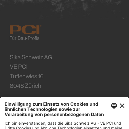
Nachhaltigkeit
Sika Schweiz AG
VE PCI
Tüffenwies 16
8048
Zürich
Tel.
+41 (58) 436 21 21
#PCI