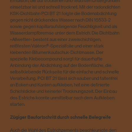
Emulsion, die auf trockenen und feuchten Untergründen
einsetzbar ist und schnell trocknet. Mit der radondichten
KSK-Dichtbahn PCI BT 21 folgte die Bodenabdichtung
gegen nicht drückendes Wasser nach DIN 15533-2
sowie gegen kapillaraufsteigende Feuchtigkeit und als
Wasserdampfbremse unter dem Estrich. Die Dichtbahn
»Allwetter« besteht aus einer zweischichtigen,
reißfesten Valéron®-Spezialfolie und einer stark
klebenden Bitumenkautschuk-Dichtmasse. Der
spezielle Klebecompound sorgt für dauerhafte
Anbindung der Abdichtung auf der Bodenfläche, die
selbstklebende Rückseite für die einfache und schnelle
Verarbeitung. PCI BT 21 lässt sich sauber und faltenfrei
an Ecken und Kanten aufkleben, hat eine definierte
Schichtdicke und keinerlei Trocknungszeit. Der Einbau
des Estrichs konnte unmittelbar nach dem Aufkleben
starten.
Zügiger Baufortschritt durch schnelle Belegreife
Auch die Wahl des Estrichzements beschleunigte den