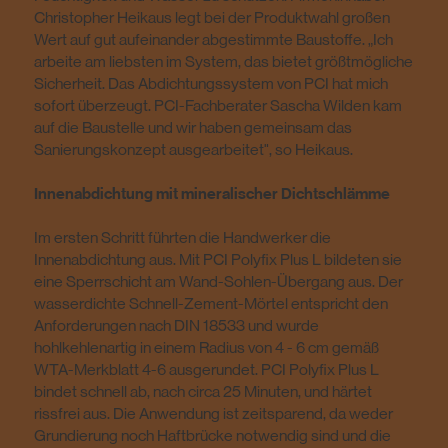
Christopher Heikaus legt bei der Produktwahl großen
Wert auf gut aufeinander abgestimmte Baustoffe. „Ich
arbeite am liebsten im System, das bietet größtmögliche
Sicherheit. Das Abdichtungssystem von PCI hat mich
sofort überzeugt. PCI-Fachberater Sascha Wilden kam
auf die Baustelle und wir haben gemeinsam das
Sanierungskonzept ausgearbeitet", so Heikaus.
Innenabdichtung mit mineralischer Dichtschlämme
Im ersten Schritt führten die Handwerker die
Innenabdichtung aus. Mit PCI Polyfix Plus L bildeten sie
eine Sperrschicht am Wand-Sohlen-Übergang aus. Der
wasserdichte Schnell-Zement-Mörtel entspricht den
Anforderungen nach DIN 18533 und wurde
hohlkehlenartig in einem Radius von 4 - 6 cm gemäß
WTA-Merkblatt 4-6 ausgerundet. PCI Polyfix Plus L
bindet schnell ab, nach circa 25 Minuten, und härtet
rissfrei aus. Die Anwendung ist zeitsparend, da weder
Grundierung noch Haftbrücke notwendig sind und die