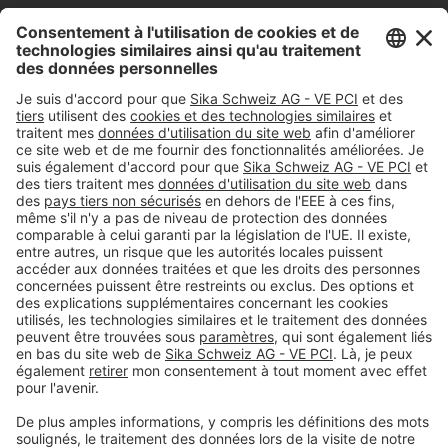
Tüffenwies 16
8048
Zürich
Tel.
+41 (58) 436 21 21
#PCI
Colophon
Déclaration de protection de la vie privée