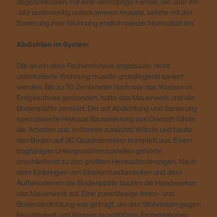
abgeschlossen. Für eine vierköpfige Familie, die über ein
Jahr anderweitig unterkommen musste, kehrte mit der
Sanierung ihrer Wohnung endlich wieder Normalität ein.
Abdichten im System
Die an ein altes Fachwerkhaus angebaute, nicht
unterkellerte Wohnung musste grundlegend saniert
werden. Bis zu 70 Zentimeter hoch war das Wasser im
Erdgeschoss gestanden, hatte das Mauerwerk und die
Bodenplatte zerstört. Die auf Abdichtung und Sanierung
spezialisierte Heikaus Bausanierung aus Overath führte
die Arbeiten aus, entfernte zunächst Wände und baute
den Boden auf 90 Quadratmetern komplett aus. Einen
tragfähigen Untergrund herzustellen gehörte
anschließend zu den größten Herausforderungen. Nach
dem Einbringen von Streifenfundamenten und dem
Aufbetonieren der Bodenplatte bauten die Handwerker
das Mauerwerk auf. Eine zuverlässige Innen- und
Bodenabdichtung war gefragt, um den Wohnraum gegen
Feuchtigkeit und Wasser zu schützen. Firmeninhaber