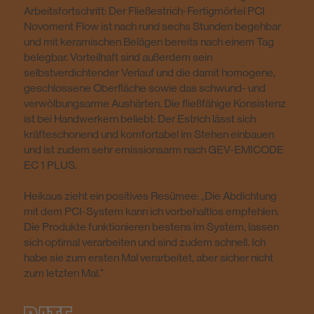
Arbeitsfortschritt: Der Fließestrich-Fertigmörtel PCI
Novoment Flow ist nach rund sechs Stunden begehbar
und mit keramischen Belägen bereits nach einem Tag
belegbar. Vorteilhaft sind außerdem sein
selbstverdichtender Verlauf und die damit homogene,
geschlossene Oberfläche sowie das schwund- und
verwölbungsarme Aushärten. Die fließfähige Konsistenz
ist bei Handwerkern beliebt: Der Estrich lässt sich
kräfteschonend und komfortabel im Stehen einbauen
und ist zudem sehr emissionsarm nach GEV-EMICODE
EC 1 PLUS.
Heikaus zieht ein positives Resümee: „Die Abdichtung
mit dem PCI-System kann ich vorbehaltlos empfehlen.
Die Produkte funktionieren bestens im System, lassen
sich optimal verarbeiten und sind zudem schnell. Ich
habe sie zum ersten Mal verarbeitet, aber sicher nicht
zum letzten Mal."