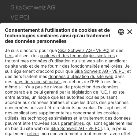
Sika Schweiz AG
VE PCI
Tüffenwies 16
8048
Zürich
Tel.
+41 (58) 436 21 21
#PCI