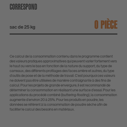
CORRESPOND
PIÈCE
sac de 25 kg
Ce calcul de la consommation contenu dans le programme contient
des valeurs pratiques approximatives qui peuvent varier fortement vers
le haut ou vers le bas en fonction de la nature du support, du type de
carreaux, des différents profilages des faces arrière et autres, du type
d'outils de pose et de la méthode de travail. C'est pourquoi ces valeurs
ne doivent pas être utilisées de manière contraignante à des fins de
calcul. Pour les projets de grande envergure, il est recommandé de
déterminer la consommation en réalisant une surface d'essai. Pour les
applications du procédé combiné (buttering-floating), la consommation
augmente d'environ 20 à 25%. Pour les produits en poudre, les
données se réfèrent à la consommation de poudre sèche afin de
faciliter le calcul des besoins en matériaux.