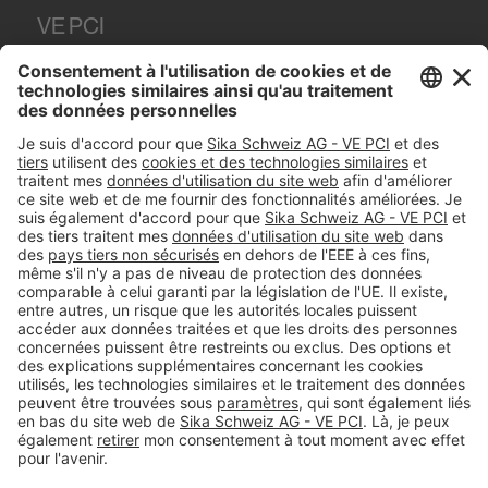
VE PCI
Tüffenwies 16
8048
Zürich
Tel.
+41 (58) 436 21 21
#PCI
Colophon