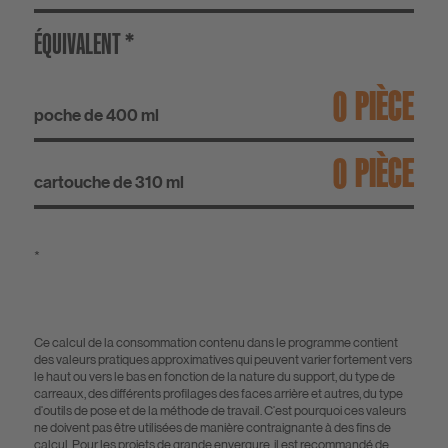
ÉQUIVALENT *
PIÈCE
poche de 400 ml
PIÈCE
cartouche de 310 ml
*
Ce calcul de la consommation contenu dans le programme contient
des valeurs pratiques approximatives qui peuvent varier fortement vers
le haut ou vers le bas en fonction de la nature du support, du type de
carreaux, des différents profilages des faces arrière et autres, du type
d'outils de pose et de la méthode de travail. C'est pourquoi ces valeurs
ne doivent pas être utilisées de manière contraignante à des fins de
calcul. Pour les projets de grande envergure, il est recommandé de